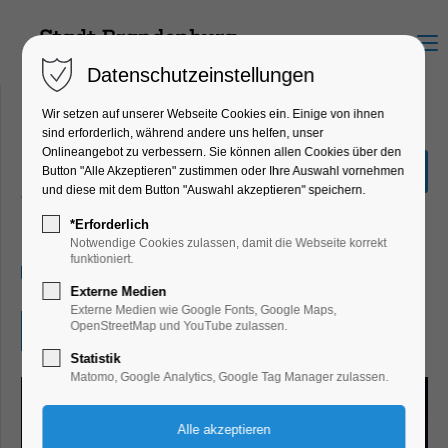
Menu
Datenschutzeinstellungen
Wir setzen auf unserer Webseite Cookies ein. Einige von ihnen
sind erforderlich, während andere uns helfen, unser
Onlineangebot zu verbessern. Sie können allen Cookies über den
Manga- und Comic-
Button "Alle Akzeptieren" zustimmen oder Ihre Auswahl vornehmen
Zeichenwettbewerb
und diese mit dem Button "Auswahl akzeptieren" speichern.
Kinder, Jugend, Kunst, Mitmach-Aktion
*Erforderlich
Notwendige Cookies zulassen, damit die Webseite korrekt
funktioniert.
31.07.2024, 09:00–12:00
Externe Medien
Externe Medien wie Google Fonts, Google Maps,
OpenStreetMap und YouTube zulassen.
Eintritt frei
Statistik
Matomo, Google Analytics, Google Tag Manager zulassen.