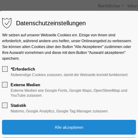
Rechtliches
Info
Datenschutzeinstellungen
Unterkünfte
Entdecken & Erleben
Wir setzen auf unserer Webseite Cookies ein. Einige von ihnen sind
erforderlich, während andere uns helfen, unser Onlineangebot zu verbessern.
Sie können allen Cookies über den Button "Alle Akzeptieren" zustimmen oder
Ihre Auswahl vornehmen und diese mit dem Button "Auswahl akzeptieren"
speichern.
*Erforderlich
Große Seenrundfahr
Notwendige Cookies zulassen, damit die Webseite korrekt funktioniert.
Kanincheninsel)
Externe Medien
Externe Medien wie Google Fonts, Google Maps, OpenStreetMap und
YouTube zulassen.
Schiffrundfahrt
Statistik
Matomo, Google Analytics, Google Tag Manager zulassen.
02.06.2024, 11:00–13:30