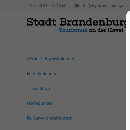
0 33 81 - 79 63 60
info@stg-brandenburg.de
Veranstaltungskalender
Ferienkalender
Ticket Shop
Höhepunkte
Kulturveranstaltungen