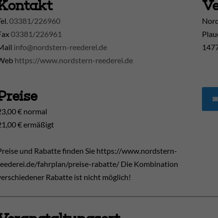
Kontakt
Ve
Tel.
03381/226960
Nord
Fax
03381/226961
Plau
Mail
info@nordstern-reederei.de
1477
Web
https://www.nordstern-reederei.de
Preise
23,00 € normal
21,00 € ermäßigt
Preise und Rabatte finden Sie https://www.nordstern-
reederei.de/fahrplan/preise-rabatte/ Die Kombination
verschiedener Rabatte ist nicht möglich!