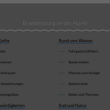
Brandenburg an der Havel
ünfte
Rund ums Wasser
tels
Fahrgastschifffahrt
nsionen
Boote mieten
rienhäuser
Marinas und Anleger
rienwohnungen
Badestrände
mpingplätze
Bäder und Thermen
würdigkeiten
Rad und Natur