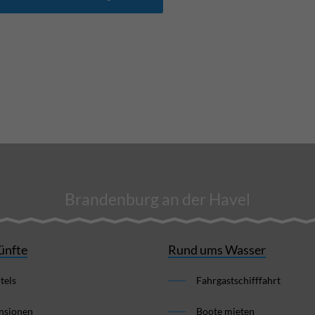
Brandenburg an der Havel
ünfte
Rund ums Wasser
tels
Fahrgastschifffahrt
nsionen
Boote mieten