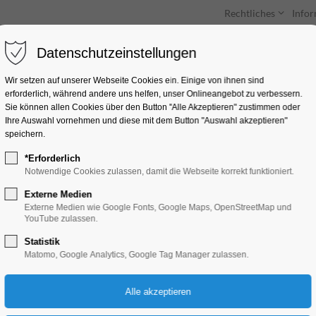
Rechtliches
Info
Datenschutzeinstellungen
Unterkünfte
Entdecken & Erleben
Wir setzen auf unserer Webseite Cookies ein. Einige von ihnen sind
erforderlich, während andere uns helfen, unser Onlineangebot zu verbessern.
Sie können allen Cookies über den Button "Alle Akzeptieren" zustimmen oder
Ihre Auswahl vornehmen und diese mit dem Button "Auswahl akzeptieren"
speichern.
*Erforderlich
Phantasie & Welte
Notwendige Cookies zulassen, damit die Webseite korrekt funktioniert.
Externe Medien
Ausstellung, Bildung, Vortrag, Kinder, Jugen
Externe Medien wie Google Fonts, Google Maps, OpenStreetMap und
YouTube zulassen.
Statistik
02.06.2024, 13:00–18:00
Matomo, Google Analytics, Google Tag Manager zulassen.
Eintritt frei