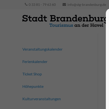
0 33 81 - 79 63 60
info@stg-brandenburg.de
Veranstaltungskalender
Ferienkalender
Ticket Shop
Höhepunkte
Kulturveranstaltungen