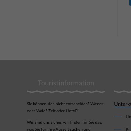
Touristinformation
Unterk
Sie können sich nicht ent­scheiden? Wasser
oder Wald? Zelt oder Hotel?
Ho
Wir sind uns sicher, wir finden für Sie das,
was Sie für Ihre Aus­zeit suchen und
Pe