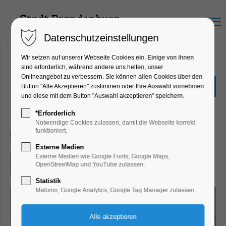
Menu
Datenschutzeinstellungen
Wir setzen auf unserer Webseite Cookies ein. Einige von ihnen
sind erforderlich, während andere uns helfen, unser
Onlineangebot zu verbessern. Sie können allen Cookies über den
Phantasie & Weltenwunder
Button "Alle Akzeptieren" zustimmen oder Ihre Auswahl vornehmen
und diese mit dem Button "Auswahl akzeptieren" speichern.
Ausstellung, Bildung, Vortrag, Kinder,
Jugend, Kunst
*Erforderlich
Notwendige Cookies zulassen, damit die Webseite korrekt
funktioniert.
31.05.2024, 13:00–18:00
Externe Medien
Externe Medien wie Google Fonts, Google Maps,
Eintritt frei
OpenStreetMap und YouTube zulassen.
Statistik
Matomo, Google Analytics, Google Tag Manager zulassen.