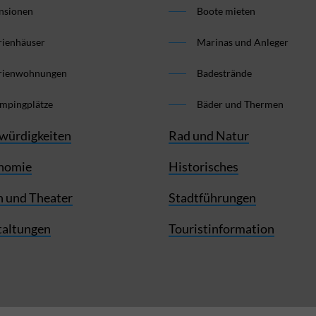
nsionen
Boote mieten
rienhäuser
Marinas und Anleger
rienwohnungen
Badestrände
mpingplätze
Bäder und Thermen
würdigkeiten
Rad und Natur
nomie
Historisches
 und Theater
Stadtführungen
taltungen
Touristinformation