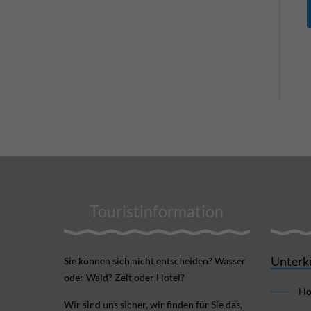
Touristinformation
Unterk
Sie können sich nicht ent­scheiden? Wasser
oder Wald? Zelt oder Hotel?
Ho
Wir sind uns sicher, wir finden für Sie das,