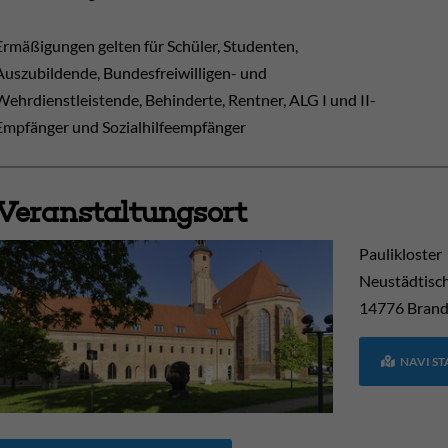
Ermäßigungen gelten für Schüler, Studenten,
Auszubildende, Bundesfreiwilligen- und
Wehrdienstleistende, Behinderte, Rentner, ALG I und II-
Empfänger und Sozialhilfeempfänger
Veranstaltungsort
Paulikloster
Neustädtisc
14776
Brand
NAVI S