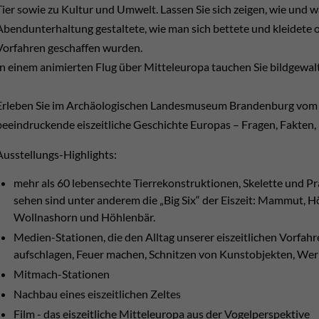
Tier sowie zu Kultur und Umwelt. Lassen Sie sich zeigen, wie und wa
Abendunterhaltung gestaltete, wie man sich bettete und kleidete
Vorfahren geschaffen wurden.
In einem animierten Flug über Mitteleuropa tauchen Sie bildgewaltig
Erleben Sie im Archäologischen Landesmuseum Brandenburg vom 1.
beeindruckende eiszeitliche Geschichte Europas – Fragen, Fakten,
Ausstellungs-Highlights:
mehr als 60 lebensechte Tierrekonstruktionen, Skelette und Pr
sehen sind unter anderem die „Big Six“ der Eiszeit: Mammut, 
Wollnashorn und Höhlenbär.
Medien-Stationen, die den Alltag unserer eiszeitlichen Vorfah
aufschlagen, Feuer machen, Schnitzen von Kunstobjekten, We
Mitmach-Stationen
Nachbau eines eiszeitlichen Zeltes
Film - das eiszeitliche Mitteleuropa aus der Vogelperspektive