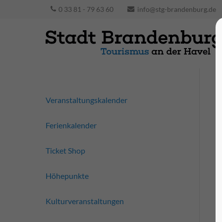
0 33 81 - 79 63 60
info@stg-brandenburg.de
Veranstaltungskalender
Ferienkalender
Ticket Shop
Höhepunkte
Kulturveranstaltungen