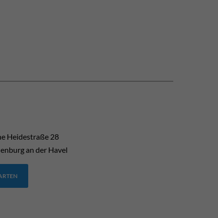
he Heidestraße 28
enburg an der Havel
TARTEN