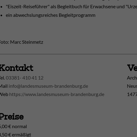
"Eiszeit-Reiseführer" als Begleitbuch für Erwachsene und "Urz
ein abwechslungsreiches Begleitprogramm
Foto: Marc Steinmetz
Kontakt
Ve
Tel.
03381- 410 41 12
Arch
Mail
info@landesmuseum-brandenburg.de
Neus
Web
https://www.landesmuseum-brandenburg.de
1477
Preise
5,00 € normal
3,50 € ermäßigt