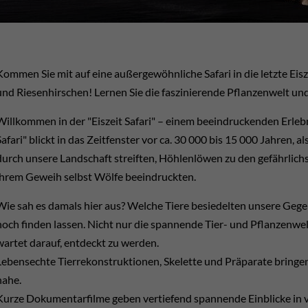
Kommen Sie mit auf eine außergewöhnliche Safari in die letzte E
und Riesenhirschen! Lernen Sie die faszinierende Pflanzenwelt u
Willkommen in der "Eiszeit Safari" – einem beeindruckenden Erlebn
Safari" blickt in das Zeitfenster vor ca. 30 000 bis 15 000 Jahr
durch unsere Landschaft streiften, Höhlenlöwen zu den gefährlich
ihrem Geweih selbst Wölfe beeindruckten.
Wie sah es damals hier aus? Welche Tiere besiedelten unsere Gegen
noch finden lassen. Nicht nur die spannende Tier- und Pflanzenwe
wartet darauf, entdeckt zu werden.
Lebensechte Tierrekonstruktionen, Skelette und Präparate bringen
nahe.
Kurze Dokumentarfilme geben vertiefend spannende Einblicke i