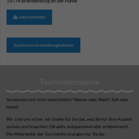
14776
Brandenburg an der Havel
NAVI STARTEN
Zurück zum Veranstaltungskalender
Touristinformation
Sie können sich nicht ent­scheiden? Wasser oder Wald? Zelt oder
Hotel?
Wir sind uns sicher, wir finden für Sie das, was Sie für Ihre Aus­zeit
suchen und brauchen. Ob aktiv, ent­spannend oder erlebnis­reich.
Die Mitarbeiter der Touristinfo sind gern für Sie da: