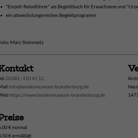
"Eiszeit-Reiseführer" als Begleitbuch für Erwachsene und "Urz
ein abwechslungsreiches Begleitprogramm
Foto: Marc Steinmetz
Kontakt
Ve
Tel.
03381- 410 41 12
Arch
Mail
info@landesmuseum-brandenburg.de
Neus
Web
https://www.landesmuseum-brandenburg.de
1477
Preise
5,00 € normal
3,50 € ermäßigt