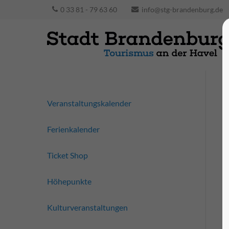
0 33 81 - 79 63 60
info@stg-brandenburg.de
Veranstaltungskalender
Ferienkalender
Ticket Shop
Höhepunkte
Kulturveranstaltungen