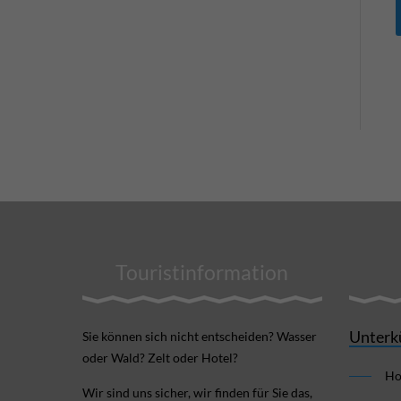
Touristinformation
Unterk
Sie können sich nicht ent­scheiden? Wasser
oder Wald? Zelt oder Hotel?
Ho
Wir sind uns sicher, wir finden für Sie das,