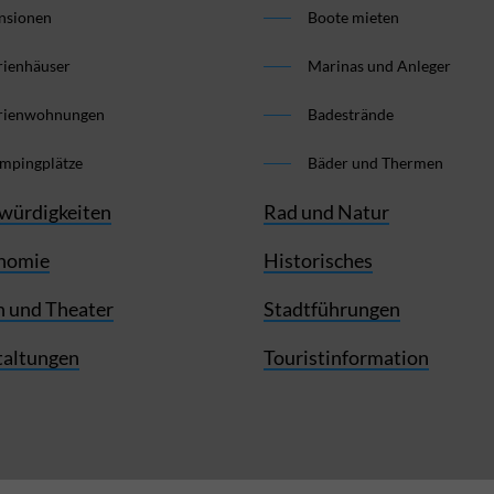
nsionen
Boote mieten
rienhäuser
Marinas und Anleger
rienwohnungen
Badestrände
mpingplätze
Bäder und Thermen
würdigkeiten
Rad und Natur
nomie
Historisches
 und Theater
Stadtführungen
taltungen
Touristinformation