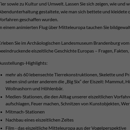
Tier sowie zu Kultur und Umwelt. Lassen Sie sich zeigen, wie und wa
Abendunterhaltung gestaltete, wie man sich bettete und kleidete
Vorfahren geschaffen wurden.
In einem animierten Flug über Mitteleuropa tauchen Sie bildgewaltig
Erleben Sie im Archäologischen Landesmuseum Brandenburg vom 1.
beeindruckende eiszeitliche Geschichte Europas – Fragen, Fakten,
Ausstellungs-Highlights:
mehr als 60 lebensechte Tierrekonstruktionen, Skelette und Pr
sehen sind unter anderem die „Big Six“ der Eiszeit: Mammut, 
Wollnashorn und Höhlenbär.
Medien-Stationen, die den Alltag unserer eiszeitlichen Vorfah
aufschlagen, Feuer machen, Schnitzen von Kunstobjekten, We
Mitmach-Stationen
Nachbau eines eiszeitlichen Zeltes
Film - das eiszeitliche Mitteleuropa aus der Vogelperspektive