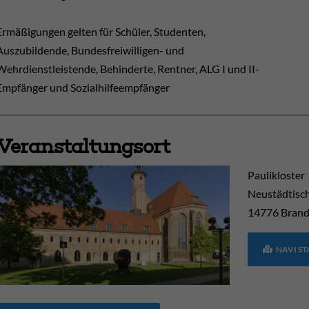
Ermäßigungen gelten für Schüler, Studenten,
Auszubildende, Bundesfreiwilligen- und
Wehrdienstleistende, Behinderte, Rentner, ALG I und II-
Empfänger und Sozialhilfeempfänger
Veranstaltungsort
Paulikloster
Neustädtisc
14776
Brand
NAVI S