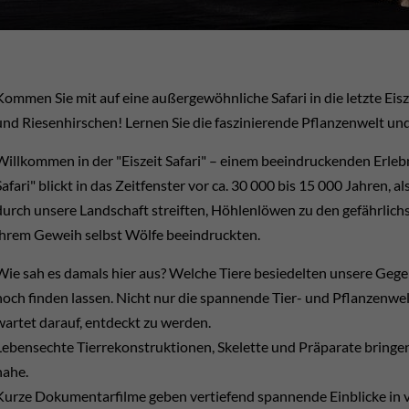
Kommen Sie mit auf eine außergewöhnliche Safari in die letzte E
und Riesenhirschen! Lernen Sie die faszinierende Pflanzenwelt u
Willkommen in der "Eiszeit Safari" – einem beeindruckenden Erlebn
Safari" blickt in das Zeitfenster vor ca. 30 000 bis 15 000 Jahr
durch unsere Landschaft streiften, Höhlenlöwen zu den gefährlich
ihrem Geweih selbst Wölfe beeindruckten.
Wie sah es damals hier aus? Welche Tiere besiedelten unsere Gegen
noch finden lassen. Nicht nur die spannende Tier- und Pflanzenwe
wartet darauf, entdeckt zu werden.
Lebensechte Tierrekonstruktionen, Skelette und Präparate bringen
nahe.
Kurze Dokumentarfilme geben vertiefend spannende Einblicke i