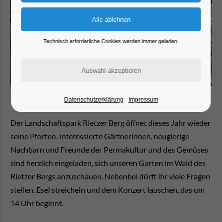
Technisch erforderliche Cookies werden immer geladen.
Datenschutzerklärung
Impressum
Der Landschaftspark Rietzer Berg öffnet dieses Jahr wieder
seine Pforten. Interessierte Gärtnerinnen, neugierige
Nachbarn und Freunde der Permakultur und des Gemüses
sind herzlich eingeladen, sich unseren Garten im Wald des
Rietzer Bergs anzuschauen. Nebenbei dürft ihr viele Fragen
stellen, Esel streicheln und dem Konzert lauschen, das um
14 Uhr beginnt.