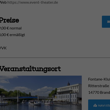
Web
https://www.event-theater.de
Preise
9,00 € normal
8,00 € ermäßigt
VVK
Veranstaltungsort
Fontane-Klu
Ritterstraße
14770
Brand
NAVI S