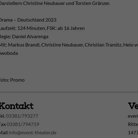
Darstellern Christine Neubauer und Torsten Gränzer.
Drama – Deutschland 2023
Laufzeit: 124 Minuten, FSK: ab 16 Jahren
Regie: Daniel Alvarenga
Mit: Markus Brandl, Christine Neubauer, Christian Tramitz, Heio v
Swoboda
Foto: Promo
Kontakt
Ve
Tel.
03381/793277
even
Fax
03381/794719
Ritt
Mail
info@event-theater.de
1477