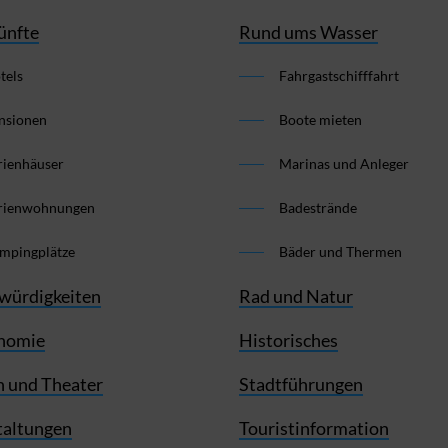
ünfte
Rund ums Wasser
tels
Fahrgastschifffahrt
nsionen
Boote mieten
rienhäuser
Marinas und Anleger
rienwohnungen
Badestrände
mpingplätze
Bäder und Thermen
würdigkeiten
Rad und Natur
nomie
Historisches
 und Theater
Stadtführungen
taltungen
Touristinformation