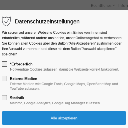
Rechtliches
Info
Datenschutzeinstellungen
Unterkünfte
Entdecken & Erleben
Wir setzen auf unserer Webseite Cookies ein. Einige von ihnen sind
erforderlich, während andere uns helfen, unser Onlineangebot zu verbessern.
Sie können allen Cookies über den Button "Alle Akzeptieren" zustimmen oder
Ihre Auswahl vornehmen und diese mit dem Button "Auswahl akzeptieren"
speichern.
*Erforderlich
Hundswut
Notwendige Cookies zulassen, damit die Webseite korrekt funktioniert.
Externe Medien
Kino
Externe Medien wie Google Fonts, Google Maps, OpenStreetMap und
YouTube zulassen.
Statistik
14.04.2024, 17:00–19:00
Matomo, Google Analytics, Google Tag Manager zulassen.