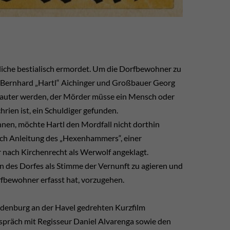
liche bestialisch ermordet. Um die Dorfbewohner zu
r Bernhard „Hartl“ Aichinger und Großbauer Georg
 lauter werden, der Mörder müsse ein Mensch oder
hrien ist, ein Schuldiger gefunden.
nen, möchte Hartl den Mordfall nicht dorthin
ach Anleitung des „Hexenhammers“, einer
r nach Kirchenrecht als Werwolf angeklagt.
n des Dorfes als Stimme der Vernunft zu agieren und
rfbewohner erfasst hat, vorzugehen.
ndenburg an der Havel gedrehten Kurzfilm
espräch mit Regisseur Daniel Alvarenga sowie den