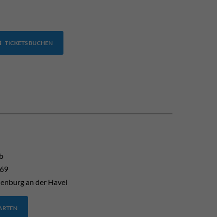
TICKETS BUCHEN
b
 69
enburg an der Havel
TARTEN