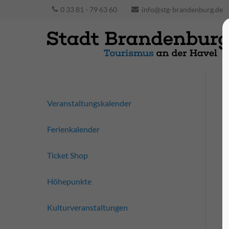
0 33 81 - 79 63 60
info@stg-brandenburg.de
Veranstaltungskalender
Ferienkalender
Ticket Shop
Höhepunkte
Kulturveranstaltungen