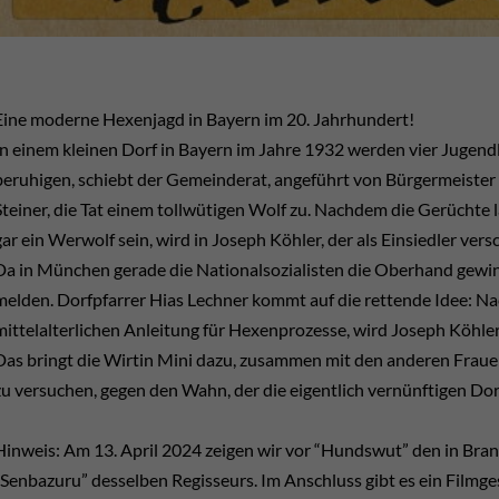
Eine moderne Hexenjagd in Bayern im 20. Jahrhundert!
In einem kleinen Dorf in Bayern im Jahre 1932 werden vier Jugend
beruhigen, schiebt der Gemeinderat, angeführt von Bürgermeiste
Steiner, die Tat einem tollwütigen Wolf zu. Nachdem die Gerüchte
gar ein Werwolf sein, wird in Joseph Köhler, der als Einsiedler versc
Da in München gerade die Nationalsozialisten die Oberhand gewin
melden. Dorfpfarrer Hias Lechner kommt auf die rettende Idee: N
mittelalterlichen Anleitung für Hexenprozesse, wird Joseph Köhle
Das bringt die Wirtin Mini dazu, zusammen mit den anderen Fraue
zu versuchen, gegen den Wahn, der die eigentlich vernünftigen Do
Hinweis: Am 13. April 2024 zeigen wir vor “Hundswut” den in Bra
“Senbazuru” desselben Regisseurs. Im Anschluss gibt es ein Filmg