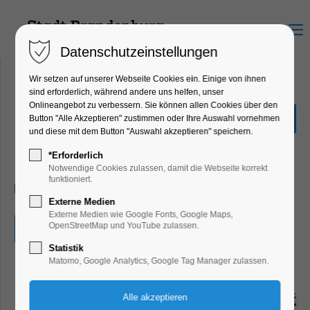
Menu
Datenschutzeinstellungen
Wir setzen auf unserer Webseite Cookies ein. Einige von ihnen
sind erforderlich, während andere uns helfen, unser
Onlineangebot zu verbessern. Sie können allen Cookies über den
Neues von Loriot: Bisher
Button "Alle Akzeptieren" zustimmen oder Ihre Auswahl vornehmen
unbekannte Illustration
und diese mit dem Button "Auswahl akzeptieren" speichern.
Ausstellung, Kunst, Loriot
*Erforderlich
Notwendige Cookies zulassen, damit die Webseite korrekt
funktioniert.
22.04.2024, 10:00–17:00
Externe Medien
Externe Medien wie Google Fonts, Google Maps,
OpenStreetMap und YouTube zulassen.
Eintritt frei
Statistik
Matomo, Google Analytics, Google Tag Manager zulassen.