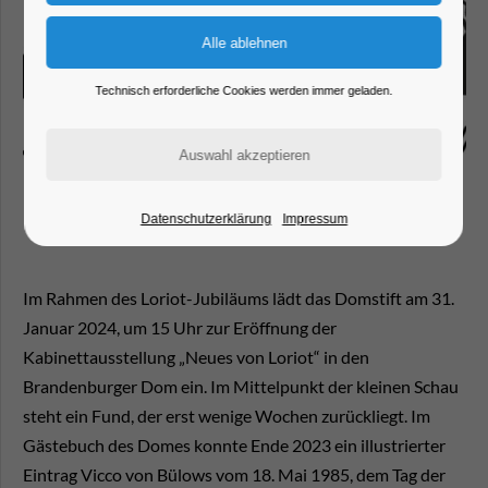
Technisch erforderliche Cookies werden immer geladen.
Datenschutzerklärung
Impressum
Im Rahmen des Loriot-Jubiläums lädt das Domstift am 31.
Januar 2024, um 15 Uhr zur Eröffnung der
Kabinettausstellung „Neues von Loriot“ in den
Brandenburger Dom ein. Im Mittelpunkt der kleinen Schau
steht ein Fund, der erst wenige Wochen zurückliegt. Im
Gästebuch des Domes konnte Ende 2023 ein illustrierter
Eintrag Vicco von Bülows vom 18. Mai 1985, dem Tag der