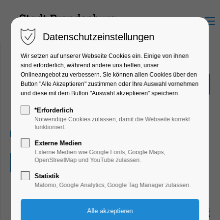
Menu
Datenschutzeinstellungen
Wir setzen auf unserer Webseite Cookies ein. Einige von ihnen
sind erforderlich, während andere uns helfen, unser
Onlineangebot zu verbessern. Sie können allen Cookies über den
Neues von Loriot: Bisher
Button "Alle Akzeptieren" zustimmen oder Ihre Auswahl vornehmen
unbekannte Illustration
und diese mit dem Button "Auswahl akzeptieren" speichern.
Ausstellung, Kunst, Loriot
*Erforderlich
Notwendige Cookies zulassen, damit die Webseite korrekt
funktioniert.
16.04.2024, 10:00–17:00
Externe Medien
Externe Medien wie Google Fonts, Google Maps,
OpenStreetMap und YouTube zulassen.
Eintritt frei
Statistik
Matomo, Google Analytics, Google Tag Manager zulassen.