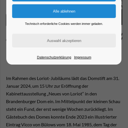
Technisch erforderliche Cookies werden immer geladen.
Datenschutzerklärung
Impressum
Im Rahmen des Loriot-Jubiläums lädt das Domstift am 31.
Januar 2024, um 15 Uhr zur Eröffnung der
Kabinettausstellung „Neues von Loriot“ in den
Brandenburger Dom ein. Im Mittelpunkt der kleinen Schau
steht ein Fund, der erst wenige Wochen zurückliegt. Im
Gästebuch des Domes konnte Ende 2023 ein illustrierter
Eintrag Vicco von Bülows vom 18. Mai 1985, dem Tag der