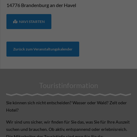
14776
Brandenburg an der Havel
NAVI STARTEN
Zurück zum Veranstaltungskalender
Touristinformation
Sie können sich nicht ent­scheiden? Wasser oder Wald? Zelt oder
Hotel?
Wir sind uns sicher, wir finden für Sie das, was Sie für Ihre Aus­zeit
suchen und brauchen. Ob aktiv, ent­spannend oder erlebnis­reich.
Die Mitarbeiter der Touristinfo sind gern für Sie da: