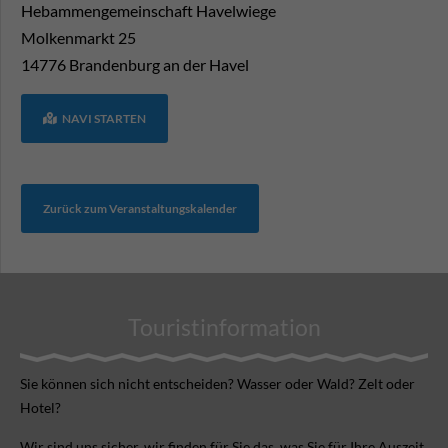
Hebammengemeinschaft Havelwiege
Molkenmarkt 25
14776
Brandenburg an der Havel
NAVI STARTEN
Zurück zum Veranstaltungskalender
Touristinformation
Sie können sich nicht ent­scheiden? Wasser oder Wald? Zelt oder
Hotel?
Wir sind uns sicher, wir finden für Sie das, was Sie für Ihre Aus­zeit