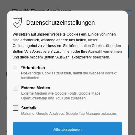
Menu
Datenschutzeinstellungen
Wir setzen auf unserer Webseite Cookies ein. Einige von ihnen
sind erforderlich, während andere uns helfen, unser
Onlineangebot zu verbessern. Sie können allen Cookies über den
The art of Love
Button "Alle Akzeptieren" zustimmen oder Ihre Auswahl vornehmen
und diese mit dem Button "Auswahl akzeptieren" speichern.
Kino
*Erforderlich
08.01.2024, 20:00–22:00
Notwendige Cookies zulassen, damit die Webseite korrekt
funktioniert.
Externe Medien
Eva (55) arbeitet bei den Londoner Verkehrsbetrieben,
Externe Medien wie Google Fonts, Google Maps,
steckt in einer Ehekrise und schreibt heimlich im
OpenStreetMap und YouTube zulassen.
Nebenverdienst Bewertungen über Sex Toys der Londoner
Statistik
Firma THE ART OF LOVE, um sich und ihrem Mann eine
Matomo, Google Analytics, Google Tag Manager zulassen.
Reise zu ermöglichen, die ihre Ehe retten soll. Adam (35) ist
der erfolgreichste Influencer bei THE ART OF LOVE. Als