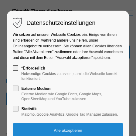
Menu
Datenschutzeinstellungen
Wir setzen auf unserer Webseite Cookies ein. Einige von ihnen
sind erforderlich, während andere uns helfen, unser
Onlineangebot zu verbessern. Sie können allen Cookies über den
Quiz-Tour
Button "Alle Akzeptieren" zustimmen oder Ihre Auswahl vornehmen
und diese mit dem Button "Auswahl akzeptieren" speichern.
Bildung, Vortrag, Ferienkalender, Kinder,
Jugend, Mitmach-Aktion
*Erforderlich
Notwendige Cookies zulassen, damit die Webseite korrekt
funktioniert.
08.02.2024, 10:00–17:30
Externe Medien
Externe Medien wie Google Fonts, Google Maps,
Eintritt frei
OpenStreetMap und YouTube zulassen.
Statistik
Matomo, Google Analytics, Google Tag Manager zulassen.
Liebst du Geheimnisse? Brandenburg ist voller Rätsel.
Nimm die Fragezettel sowie einen Stift, und geh auf eine
oder bis zu fünf Quiz-Touren kreuz und quer durch die Neu-