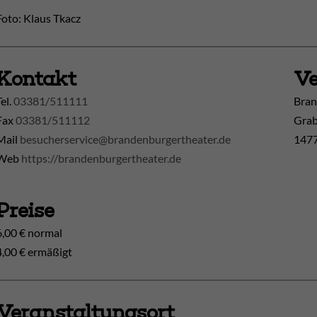
Foto: Klaus Tkacz
Kontakt
Ve
Tel.
03381/511111
Bran
Fax
03381/511112
Grab
Mail
besucherservice@brandenburgertheater.de
1477
Web
https://brandenburgertheater.de
Preise
6,00 € normal
4,00 € ermäßigt
Veranstaltungsort