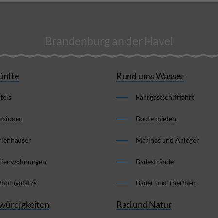
Brandenburg an der Havel
ünfte
Rund ums Wasser
tels
Fahrgastschifffahrt
nsionen
Boote mieten
rienhäuser
Marinas und Anleger
rienwohnungen
Badestrände
mpingplätze
Bäder und Thermen
würdigkeiten
Rad und Natur