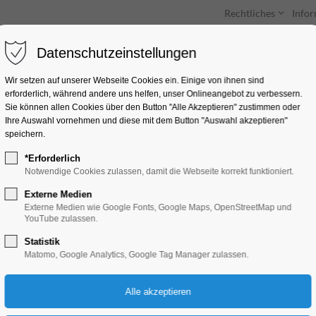
Rechtliches
Info
Datenschutzeinstellungen
Unterkünfte
Entdecken & Erleben
Wir setzen auf unserer Webseite Cookies ein. Einige von ihnen sind
erforderlich, während andere uns helfen, unser Onlineangebot zu verbessern.
Sie können allen Cookies über den Button "Alle Akzeptieren" zustimmen oder
Ihre Auswahl vornehmen und diese mit dem Button "Auswahl akzeptieren"
speichern.
*Erforderlich
Daumesdick
Notwendige Cookies zulassen, damit die Webseite korrekt funktioniert.
Externe Medien
Kinder, Jugend
Externe Medien wie Google Fonts, Google Maps, OpenStreetMap und
YouTube zulassen.
Statistik
01.07.2024, 09:00–10:00
Matomo, Google Analytics, Google Tag Manager zulassen.
Für Zuschauer ab 4 Jahren