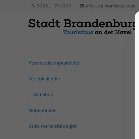
0 33 81 - 79 63 60
info@stg-brandenburg.de
Veranstaltungskalender
Ferienkalender
Ticket Shop
Höhepunkte
Kulturveranstaltungen