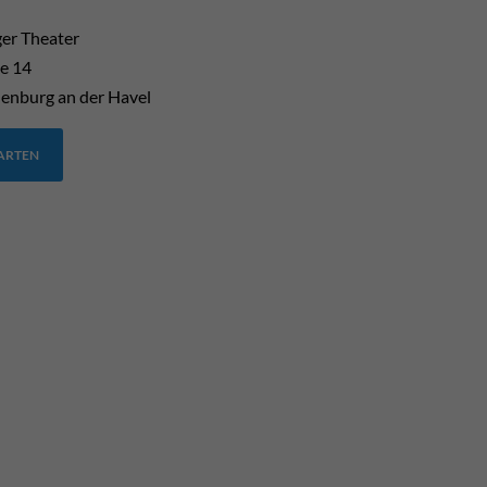
er Theater
e 14
enburg an der Havel
TARTEN