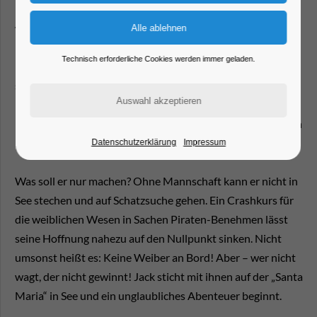
Nach erfolglosen Versuchen hängt schließlich nur eine
wundersame Schriftrolle an seiner Angel. Bei näherer
Betrachtung entdeckt er, dass es sich um eine Schatzkarte
Technisch erforderliche Cookies werden immer geladen.
handelt. Sofort ist sein Piratenherz entflammt. Doch wie
soll er jetzt eine Mannschaft finden? Alle Piraten haben
längst das Weite gesucht. Als einziges männliches Wesen
hält sich der kleine Smart Smarties noch hier auf. Ansonsten
nur WEIBER!
Datenschutzerklärung
Impressum
Was soll er nur machen? Ohne Mannschaft kann er nicht in
See stechen und auf Schatzsuche gehen. Ein Crashkurs für
die weiblichen Wesen in Sachen Piraten-Benehmen lässt
seine Hoffnung nahezu auf den Nullpunkt sinken. Nicht
umsonst heißt es: Keine Weiber an Bord! Aber – wer nicht
wagt, der nicht gewinnt! Jack sticht mit ihnen auf der „Santa
Maria“ in See und ein unglaubliches Abenteuer beginnt.