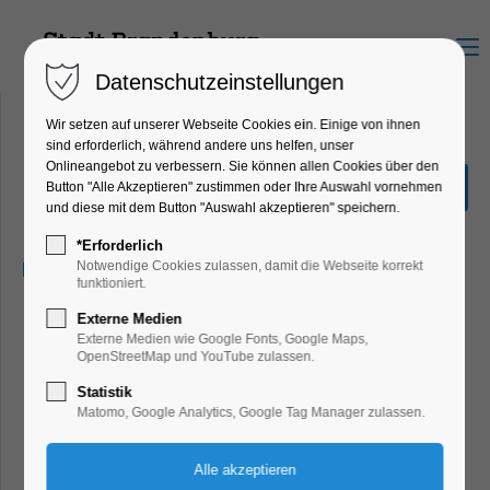
Menu
Datenschutzeinstellungen
Wir setzen auf unserer Webseite Cookies ein. Einige von ihnen
sind erforderlich, während andere uns helfen, unser
Onlineangebot zu verbessern. Sie können allen Cookies über den
Schatz der Piraten
Button "Alle Akzeptieren" zustimmen oder Ihre Auswahl vornehmen
und diese mit dem Button "Auswahl akzeptieren" speichern.
Kinder, Jugend
*Erforderlich
25.05.2024, 18:00–19:30
Notwendige Cookies zulassen, damit die Webseite korrekt
funktioniert.
Externe Medien
Für Zuschauer ab 5 Jahren
Externe Medien wie Google Fonts, Google Maps,
OpenStreetMap und YouTube zulassen.
Der ziemlich abgehalfterte Seeräuber-Kapitän Jack möchte
Statistik
nach einer durchzechten Nacht seinen knurrenden Magen
Matomo, Google Analytics, Google Tag Manager zulassen.
mit einer Fisch-Mahlzeit zum Schweigen bringen. Doch
leider ist ihm das Anglerglück nicht sehr hold.