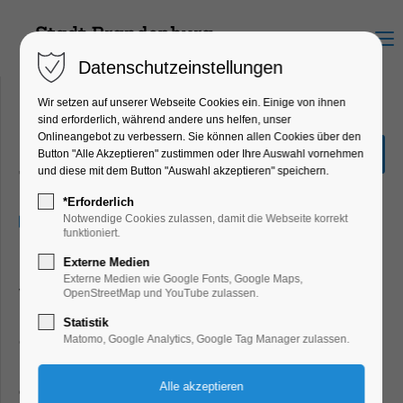
Menu
Datenschutzeinstellungen
Wir setzen auf unserer Webseite Cookies ein. Einige von ihnen
sind erforderlich, während andere uns helfen, unser
Onlineangebot zu verbessern. Sie können allen Cookies über den
Viel Lärm um nichts
Button "Alle Akzeptieren" zustimmen oder Ihre Auswahl vornehmen
und diese mit dem Button "Auswahl akzeptieren" speichern.
Theater, Bühne
*Erforderlich
07.05.2024, 10:00–12:00
Notwendige Cookies zulassen, damit die Webseite korrekt
funktioniert.
Externe Medien
Don Pedro kommt nach Messina und bringt seine
Externe Medien wie Google Fonts, Google Maps,
Waffenbrüder Claudio, Benedikt und John mit in den
OpenStreetMap und YouTube zulassen.
Haushalt von Leonato, dem Gouverneur von Messina.
Statistik
Claudio will die Tochter des Gouverneurs, Hero, heiraten.
Matomo, Google Analytics, Google Tag Manager zulassen.
Benedikt allerdings lehnt jegliche Form von Beziehung ab,
das eint ihn wiederum mit Beatrice, der Nichte Leonatos: