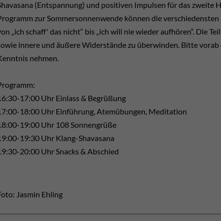
Shavasana (Entspannung) und positiven Impulsen für das zweite H
Programm zur Sommersonnenwende können die verschiedensten Em
von „ich schaff' das nicht“ bis „ich will nie wieder aufhören“. Die 
sowie innere und äußere Widerstände zu überwinden. Bitte vorab 
Kenntnis nehmen.
Programm:
16:30-17:00 Uhr Einlass & Begrüßung
17:00-18:00 Uhr Einführung, Atemübungen, Meditation
18:00-19:00 Uhr 108 Sonnengrüße
19:00-19:30 Uhr Klang-Shavasana
19:30-20:00 Uhr Snacks & Abschied
Foto: Jasmin Ehling