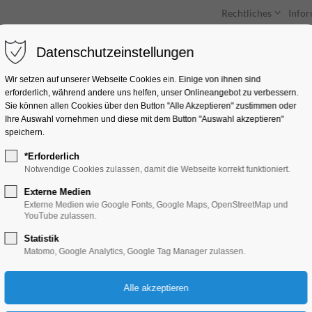
Rechtliches
Info
Datenschutzeinstellungen
Unterkünfte
Entdecken & Erleben
Wir setzen auf unserer Webseite Cookies ein. Einige von ihnen sind
erforderlich, während andere uns helfen, unser Onlineangebot zu verbessern.
Sie können allen Cookies über den Button "Alle Akzeptieren" zustimmen oder
Ihre Auswahl vornehmen und diese mit dem Button "Auswahl akzeptieren"
speichern.
*Erforderlich
108 Sonnengrüße
Notwendige Cookies zulassen, damit die Webseite korrekt funktioniert.
Externe Medien
Gesundheit, Sport, Wellness
Externe Medien wie Google Fonts, Google Maps, OpenStreetMap und
YouTube zulassen.
Statistik
21.06.2025, 17:00–20:00
Matomo, Google Analytics, Google Tag Manager zulassen.