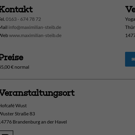
Kontakt
Ve
Tel.
0163 - 674 78 72
Yoga
Mail
info@maximilian-steib.de
Thür
Web
www.maximilian-steib.de
1477
Preise
45,00 € normal
Veranstaltungsort
Hofcafé Wust
Wuster Straße 83
14776
Brandenburg an der Havel