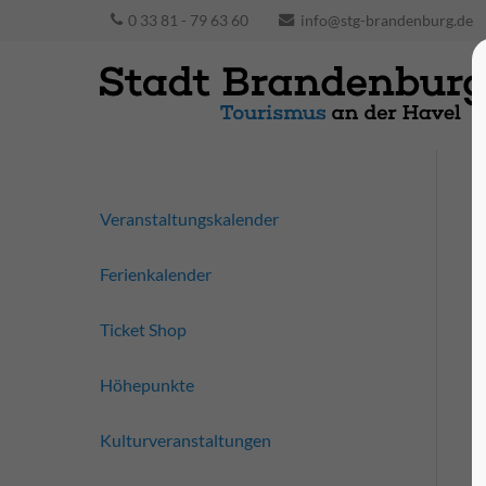
0 33 81 - 79 63 60
info@stg-brandenburg.de
Veranstaltungskalender
Ferienkalender
Ticket Shop
Höhepunkte
Kulturveranstaltungen