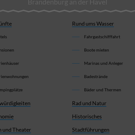
Brandenburg an der Havel
ünfte
Rund ums Wasser
tels
Fahrgastschifffahrt
nsionen
Boote mieten
rienhäuser
Marinas und Anleger
rienwohnungen
Badestrände
mpingplätze
Bäder und Thermen
würdigkeiten
Rad und Natur
nomie
Historisches
 und Theater
Stadtführungen