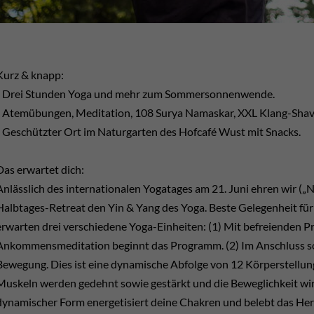
Kurz & knapp:
- Drei Stunden Yoga und mehr zum Sommersonnenwende.
- Atemübungen, Meditation, 108 Surya Namaskar, XXL Klang-Shav
- Geschützter Ort im Naturgarten des Hofcafé Wust mit Snacks.
Das erwartet dich:
Anlässlich des internationalen Yogatages am 21. Juni ehren wir („N
Halbtages-Retreat den Yin & Yang des Yoga. Beste Gelegenheit für
erwarten drei verschiedene Yoga-Einheiten: (1) Mit befreienden
Ankommensmeditation beginnt das Programm. (2) Im Anschluss so
Bewegung. Dies ist eine dynamische Abfolge von 12 Körperstellun
Muskeln werden gedehnt sowie gestärkt und die Beweglichkeit wi
dynamischer Form energetisiert deine Chakren und belebt das Herz