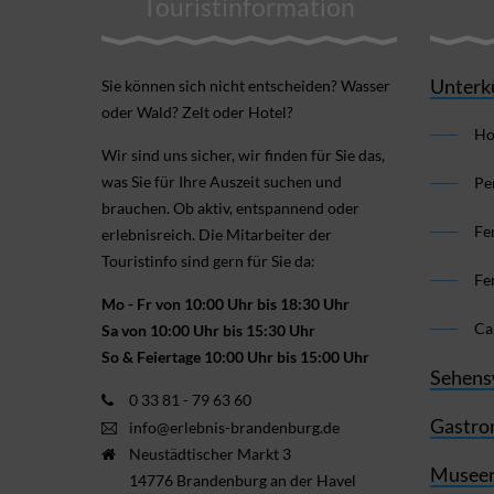
Touristinformation
Unterk
Sie können sich nicht ent­scheiden? Wasser
oder Wald? Zelt oder Hotel?
Ho
Wir sind uns sicher, wir finden für Sie das,
was Sie für Ihre Aus­zeit suchen und
Pe
brauchen. Ob aktiv, ent­spannend oder
Fe
erlebnis­reich. Die Mitarbeiter der
Touristinfo sind gern für Sie da:
Fe
Mo - Fr von 10:00 Uhr bis 18:30 Uhr
Ca
Sa von 10:00 Uhr bis 15:30 Uhr
So & Feiertage 10:00 Uhr bis 15:00 Uhr
Sehens
0 33 81 - 79 63 60
Gastro
info@erlebnis-brandenburg.de
Neustädtischer Markt 3
Museen
14776 Brandenburg an der Havel