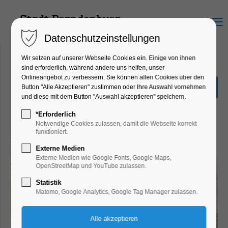
Menu
Datenschutzeinstellungen
Wir setzen auf unserer Webseite Cookies ein. Einige von ihnen
sind erforderlich, während andere uns helfen, unser
Onlineangebot zu verbessern. Sie können allen Cookies über den
1 Kater 2 Frauen 1 Boot -
Button "Alle Akzeptieren" zustimmen oder Ihre Auswahl vornehmen
kabarettistische LESUNG
und diese mit dem Button "Auswahl akzeptieren" speichern.
Lesung
*Erforderlich
Notwendige Cookies zulassen, damit die Webseite korrekt
funktioniert.
01.03.2025, 19:30–21:30
Externe Medien
Externe Medien wie Google Fonts, Google Maps,
OpenStreetMap und YouTube zulassen.
Statistik
Matomo, Google Analytics, Google Tag Manager zulassen.