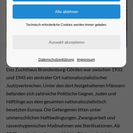
Technisch erforderliche Cookies werden immer geladen.
Datenschutzerklärung
Impressum
Das Zuchthaus Brandenburg-Görden war zwischen 1933
und 1945 ein zentraler Ort nationalsozialistischer
Justizverbrechen. Unter den dort festgehaltenen Männern
befanden sich zahlreiche Politische Gegner, Juden und
Häftlinge aus dem gesamten nationalsozialistisch
besetzten Europa. Die Gefangenen litten unter
unmenschlichen Haftbedingungen, Zwangsarbeit und
rassenhygienischen Maßnahmen wie Sterilisationen. Ab