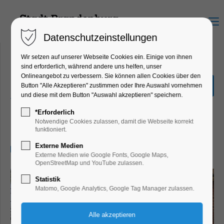
Menu
Datenschutzeinstellungen
Wir setzen auf unserer Webseite Cookies ein. Einige von ihnen
sind erforderlich, während andere uns helfen, unser
Onlineangebot zu verbessern. Sie können allen Cookies über den
Öffentliche Führung
Button "Alle Akzeptieren" zustimmen oder Ihre Auswahl vornehmen
Zuchthaus Brandenburg-
und diese mit dem Button "Auswahl akzeptieren" speichern.
Görden
*Erforderlich
Notwendige Cookies zulassen, damit die Webseite korrekt
Führung
funktioniert.
Externe Medien
17.05.2026, 11:00–13:00
Externe Medien wie Google Fonts, Google Maps,
OpenStreetMap und YouTube zulassen.
Statistik
Matomo, Google Analytics, Google Tag Manager zulassen.