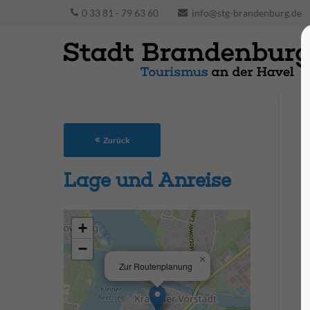
0 33 81 - 79 63 60
info@stg-brandenburg.de
Zurück
Lage und Anreise
+
−
×
Zur Routenplanung