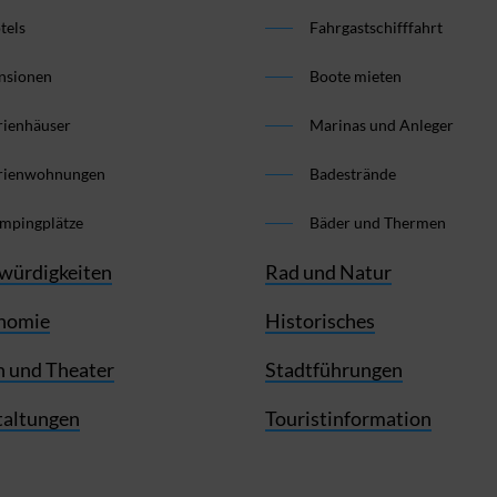
tels
Fahrgastschifffahrt
nsionen
Boote mieten
rienhäuser
Marinas und Anleger
rienwohnungen
Badestrände
mpingplätze
Bäder und Thermen
würdigkeiten
Rad und Natur
nomie
Historisches
 und Theater
Stadtführungen
taltungen
Touristinformation