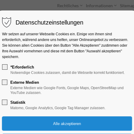
Rechtliches
Informationen
Sitema
Datenschutzeinstellungen
Unterkünfte
Entdecken & Erleben
Wir setzen auf unserer Webseite Cookies ein. Einige von ihnen sind
erforderlich, während andere uns helfen, unser Onlineangebot zu verbessern.
Sie können allen Cookies über den Button "Alle Akzeptieren" zustimmen oder
Ihre Auswahl vornehmen und diese mit dem Button "Auswahl akzeptieren"
speichern.
*Erforderlich
Gitarrenbauer Mat
Notwendige Cookies zulassen, damit die Webseite korrekt funktioniert.
Externe Medien
Krakauer Straße 24, 14776 Brandenbu
Externe Medien wie Google Fonts, Google Maps, OpenStreetMap und
YouTube zulassen.
Statistik
Matomo, Google Analytics, Google Tag Manager zulassen.