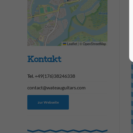
Leaflet
|
©
OpenStreetMap
Kontakt
Tel.
+49(176)38246338
contact@wateauguitars.com
zur Webseite