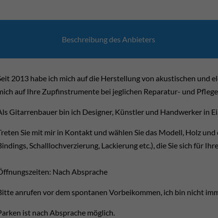
Beschrei­bung des Anbie­ters
Seit 2013 habe ich mich auf die Herstellung von akustischen und el
mich auf Ihre Zupfinstrumente bei jeglichen Reparatur- und Pflege
Als Gitarrenbauer bin ich Designer, Künstler und Handwerker in E
Treten Sie mit mir in Kontakt und wählen Sie das Modell, Holz und
Bindings, Schalllochverzierung, Lackierung etc.), die Sie sich für Ih
Öffnungszeiten: Nach Absprache
Bitte anrufen vor dem spontanen Vorbeikommen, ich bin nicht imm
Parken ist nach Absprache möglich.