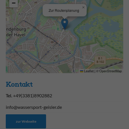
−
×
Zur Routenplanung
Leaflet
|
©
OpenStreetMap
Kontakt
Tel.
+49(3381)8902882
info@wassersport-geisler.de
zur Webseite