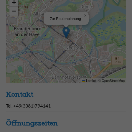
+
−
×
Zur Routenplanung
Leaflet
|
©
OpenStreetMap
Kontakt
Tel.
+49(3381)794141
Öffnungs­zeiten