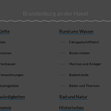
Brandenburg an der Havel
ünfte
Rund ums Wasser
tels
Fahrgastschifffahrt
nsionen
Boote mieten
rienhäuser
Marinas und Anleger
rienwohnungen
Badestrände
mpingplätze
Bäder und Thermen
würdigkeiten
Rad und Natur
nomie
Historisches