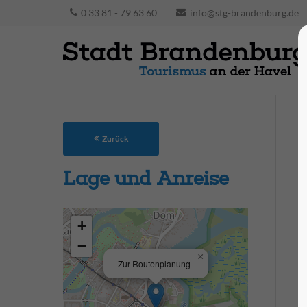
0 33 81 - 79 63 60
info@stg-brandenburg.de
Zurück
Lage und Anreise
+
−
×
Zur Routenplanung