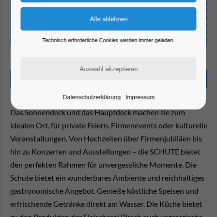
Technisch erforderliche Cookies werden immer geladen.
Beschreibung
Datenschutzerklärung
Impressum
Das Sonnendeck und das Hauptdeck machen sie zum
idealen Ort, für private Feiern, Firmenevents oder kulturelle
Veranstaltungen. Von Hochzeiten über Firmenjubiläen bis
hin zu Konzerten und Ausstellungen – die SCHUTE bietet
den perfekten Rahmen für unvergessliche Momente. Die
Schute bietet ein wunderbares Ambiente und reichhaltiges
gastronomische Angebot. Genieße köstliche Speisen und
erfrischende Getränke direkt am Wasser. Die Küche bietet
zu den Produkten der Fleischerei Pirsch auch vegetarische