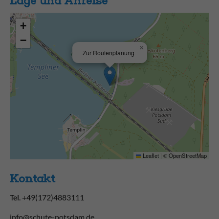
Lage und Anreise
+
−
×
Zur Routenplanung
Leaflet
|
©
OpenStreetMap
Kontakt
Tel.
+49(172)4883111
info@schute-potsdam.de