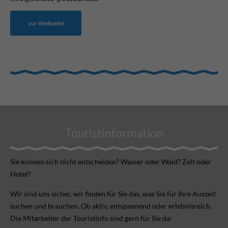
zur Webseite
Touristinformation
Sie können sich nicht ent­scheiden? Wasser oder Wald? Zelt oder
Hotel?
Wir sind uns sicher, wir finden für Sie das, was Sie für Ihre Aus­zeit
suchen und brauchen. Ob aktiv, ent­spannend oder erlebnis­reich.
Die Mitarbeiter der Touristinfo sind gern für Sie da: