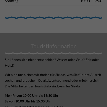
Sonntag
10:00 - 17:00
Touristinformation
Sie können sich nicht ent­scheiden? Wasser oder Wald? Zelt oder
Hotel?
Wir sind uns sicher, wir finden für Sie das, was Sie für Ihre Aus­zeit
suchen und brauchen. Ob aktiv, ent­spannend oder erlebnis­reich.
Die Mitarbeiter der Touristinfo sind gern für Sie da:
Mo - Fr von 10:00 Uhr bis 18:30 Uhr
Sa von 10:00 Uhr bis 15:30 Uhr
So & Feiertage 10:00 Uhr bis 15:00 Uhr