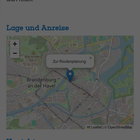
Lage und Anreise
+
−
×
Zur Routenplanung
Leaflet
|
©
OpenStreetMap