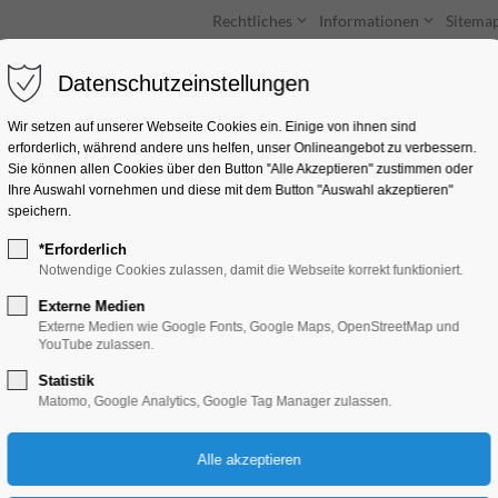
Rechtliches
Informationen
Sitema
Datenschutzeinstellungen
Unterkünfte
Entdecken & Erleben
Wir setzen auf unserer Webseite Cookies ein. Einige von ihnen sind
erforderlich, während andere uns helfen, unser Onlineangebot zu verbessern.
Sie können allen Cookies über den Button "Alle Akzeptieren" zustimmen oder
Ihre Auswahl vornehmen und diese mit dem Button "Auswahl akzeptieren"
speichern.
*Erforderlich
Restaurant Mati
Notwendige Cookies zulassen, damit die Webseite korrekt funktioniert.
Externe Medien
Berner Straße 7a, 14772 Brandenburg
Externe Medien wie Google Fonts, Google Maps, OpenStreetMap und
YouTube zulassen.
Statistik
Matomo, Google Analytics, Google Tag Manager zulassen.