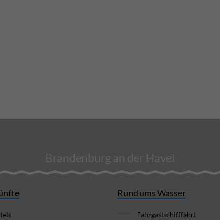
Brandenburg an der Havel
ünfte
Rund ums Wasser
tels
Fahrgastschifffahrt