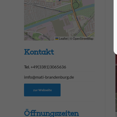
Leaflet
|
©
OpenStreetMap
Kontakt
Tel.
+49(3381)3065636
imfo@mati-brandenburg.de
zur Webseite
Öffnungs­zeiten