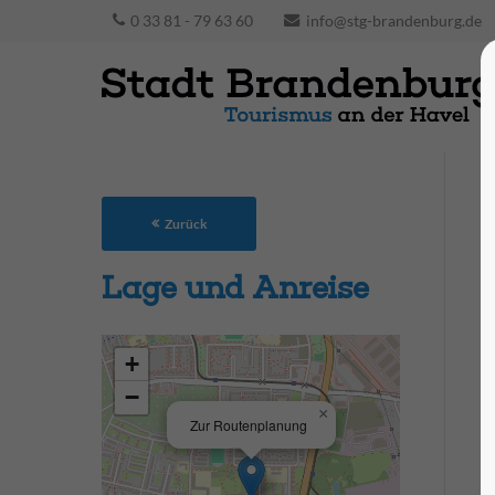
0 33 81 - 79 63 60
info@stg-brandenburg.de
Zurück
Lage und Anreise
+
−
×
Zur Routenplanung