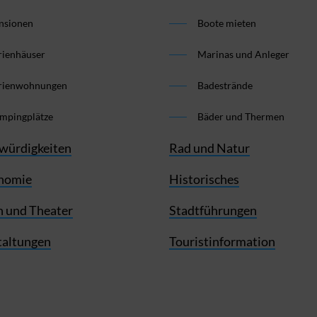
nsionen
Boote mieten
rienhäuser
Marinas und Anleger
rienwohnungen
Badestrände
mpingplätze
Bäder und Thermen
würdigkeiten
Rad und Natur
nomie
Historisches
 und Theater
Stadtführungen
taltungen
Touristinformation