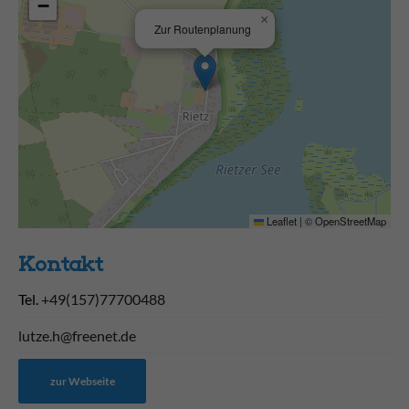
−
×
Zur Routenplanung
Leaflet
|
©
OpenStreetMap
Kontakt
Tel.
+49(157)77700488
lutze.h@freenet.de
zur Webseite