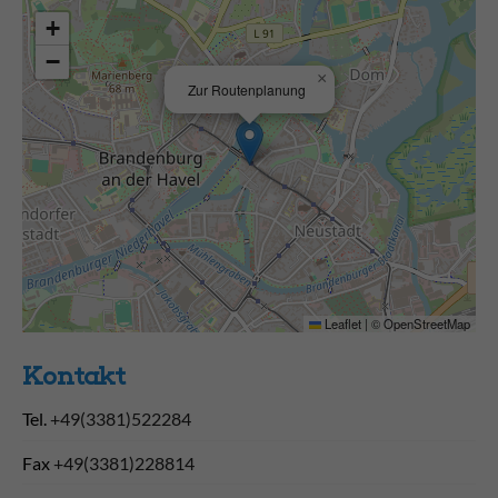
+
−
×
Zur Routenplanung
Leaflet
|
©
OpenStreetMap
Kontakt
Tel.
+49(3381)522284
Fax
+49(3381)228814