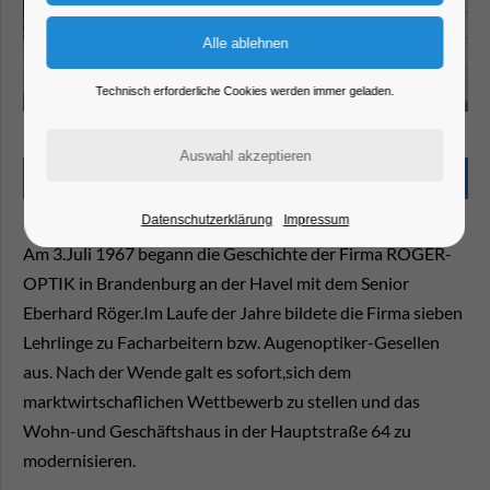
Technisch erforderliche Cookies werden immer geladen.
Beschreibung
Datenschutzerklärung
Impressum
Am 3.Juli 1967 begann die Geschichte der Firma RÖGER-
OPTIK in Brandenburg an der Havel mit dem Senior
Eberhard Röger.Im Laufe der Jahre bildete die Firma sieben
Lehrlinge zu Facharbeitern bzw. Augenoptiker-Gesellen
aus. Nach der Wende galt es sofort,sich dem
marktwirtschaflichen Wettbewerb zu stellen und das
Wohn-und Geschäftshaus in der Hauptstraße 64 zu
modernisieren.