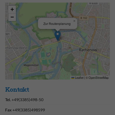
+
−
×
Zur Routenplanung
Leaflet
|
©
OpenStreetMap
Kontakt
Tel.
+49(3385)498-50
Fax
+49(3385)498599