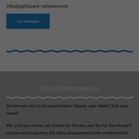
info@optikpark-rathenow.de
zur Webseite
Touristinformation
Sie können sich nicht ent­scheiden? Wasser oder Wald? Zelt oder
Hotel?
Wir sind uns sicher, wir finden für Sie das, was Sie für Ihre Aus­zeit
suchen und brauchen. Ob aktiv, ent­spannend oder erlebnis­reich.