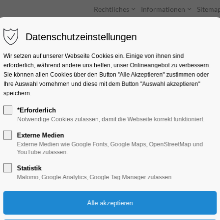
Rechtliches
Informationen
Sitema
Datenschutzeinstellungen
Unterkünfte
Entdecken & Erleben
Wir setzen auf unserer Webseite Cookies ein. Einige von ihnen sind
erforderlich, während andere uns helfen, unser Onlineangebot zu verbessern.
Sie können allen Cookies über den Button "Alle Akzeptieren" zustimmen oder
Ihre Auswahl vornehmen und diese mit dem Button "Auswahl akzeptieren"
speichern.
*Erforderlich
New Look Barbersh
Notwendige Cookies zulassen, damit die Webseite korrekt funktioniert.
Externe Medien
Steinstraße 17, 14776 Brandenburg an
Externe Medien wie Google Fonts, Google Maps, OpenStreetMap und
YouTube zulassen.
Statistik
Matomo, Google Analytics, Google Tag Manager zulassen.