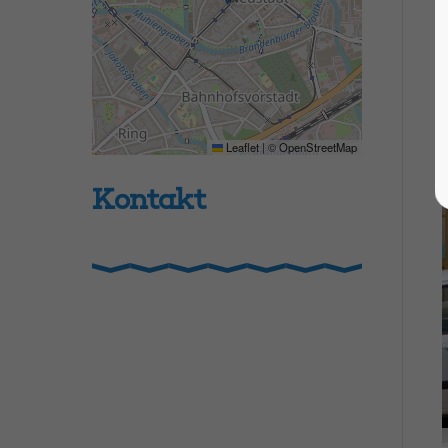
Leaflet
|
©
OpenStreetMap
Kontakt