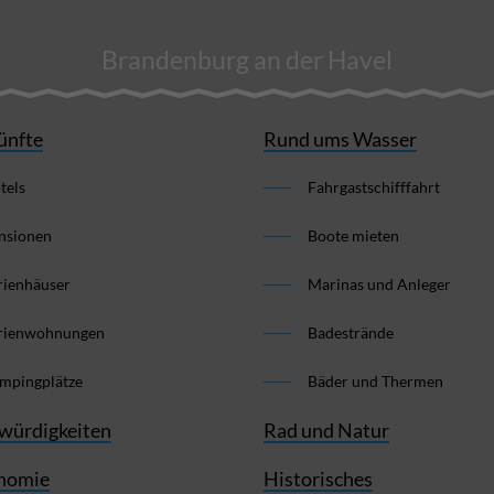
Brandenburg an der Havel
ünfte
Rund ums Wasser
tels
Fahrgastschifffahrt
nsionen
Boote mieten
rienhäuser
Marinas und Anleger
rienwohnungen
Badestrände
mpingplätze
Bäder und Thermen
würdigkeiten
Rad und Natur
nomie
Historisches