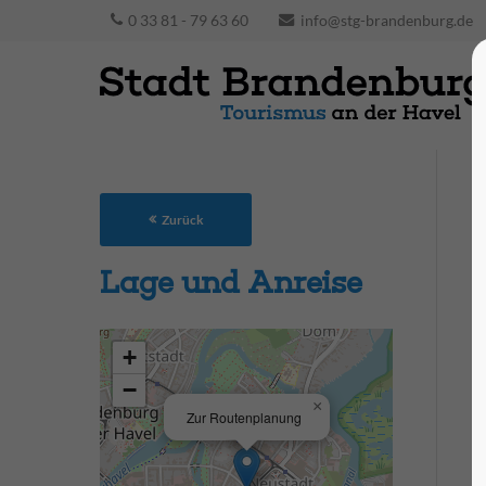
0 33 81 - 79 63 60
info@stg-brandenburg.de
Zurück
Lage und Anreise
+
−
×
Zur Routenplanung