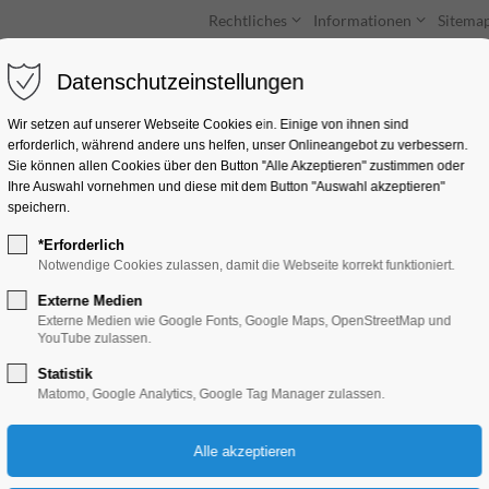
Rechtliches
Informationen
Sitema
Datenschutzeinstellungen
Unterkünfte
Entdecken & Erleben
Wir setzen auf unserer Webseite Cookies ein. Einige von ihnen sind
erforderlich, während andere uns helfen, unser Onlineangebot zu verbessern.
Sie können allen Cookies über den Button "Alle Akzeptieren" zustimmen oder
Ihre Auswahl vornehmen und diese mit dem Button "Auswahl akzeptieren"
speichern.
*Erforderlich
Landhotel Neue Mü
Notwendige Cookies zulassen, damit die Webseite korrekt funktioniert.
Externe Medien
Neue Mühle 2, 14776 Brandenburg an 
Externe Medien wie Google Fonts, Google Maps, OpenStreetMap und
YouTube zulassen.
Statistik
Matomo, Google Analytics, Google Tag Manager zulassen.