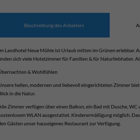
Beschrei­bung des Anbie­ters
A
Im Landhotel Neue Mühle ist Urlaub mitten im Grünen erlebbar. 
finden sich viele Hotelzimmer für Familien & für Naturliebhaber. A
Übernachten & Wohlfühlen
Unsere hellen, modernen und liebevoll eingerichteten Zimmer biet
Blick in die Natur.
Alle Zimmer verfügen über einen Balkon, ein Bad mit Dusche, WC u
kostenlosem WLAN ausgestattet. Kinderermäßigung möglich. Das Fr
den Gästen unser hauseigenes Restaurant zur Verfügung.