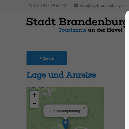
0 33 81 - 79 63 60
info@stg-brandenburg.de
Zurück
Lage und Anreise
+
−
×
Zur Routenplanung