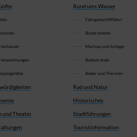
ünfte
Rund ums Wasser
tels
Fahrgastschifffahrt
nsionen
Boote mieten
rienhäuser
Marinas und Anleger
rienwohnungen
Badestrände
mpingplätze
Bäder und Thermen
würdigkeiten
Rad und Natur
nomie
Historisches
 und Theater
Stadtführungen
taltungen
Touristinformation