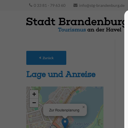
0 33 81 - 79 63 60
info@stg-brandenburg.de
Zurück
Lage und Anreise
+
−
×
Zur Routenplanung