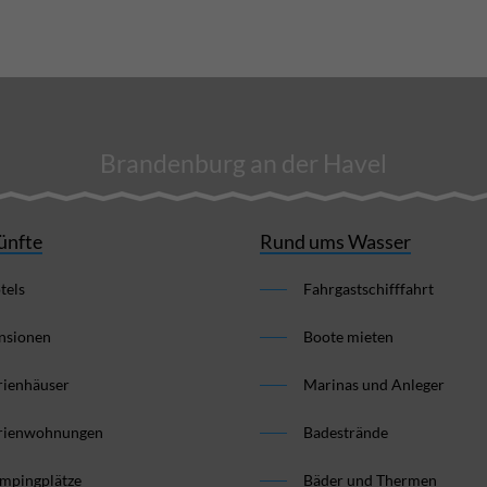
Brandenburg an der Havel
ünfte
Rund ums Wasser
tels
Fahrgastschifffahrt
nsionen
Boote mieten
rienhäuser
Marinas und Anleger
rienwohnungen
Badestrände
mpingplätze
Bäder und Thermen