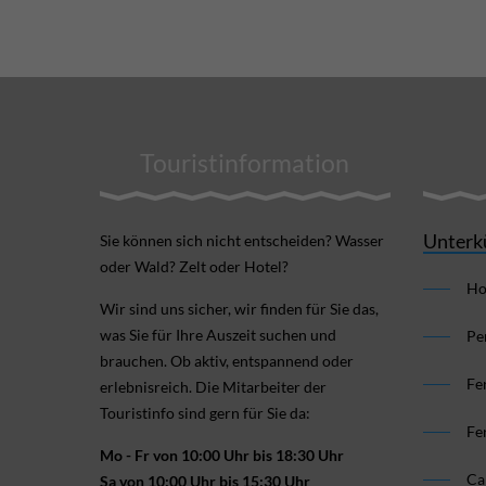
Touristinformation
Unterk
Sie können sich nicht ent­scheiden? Wasser
oder Wald? Zelt oder Hotel?
Ho
Wir sind uns sicher, wir finden für Sie das,
was Sie für Ihre Aus­zeit suchen und
Pe
brauchen. Ob aktiv, ent­spannend oder
Fe
erlebnis­reich. Die Mitarbeiter der
Touristinfo sind gern für Sie da:
Fe
Mo - Fr von 10:00 Uhr bis 18:30 Uhr
Ca
Sa von 10:00 Uhr bis 15:30 Uhr