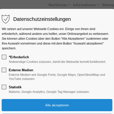
Rechtliches
Informationen
Sitema
Datenschutzeinstellungen
Unterkünfte
Entdecken & Erleben
Wir setzen auf unserer Webseite Cookies ein. Einige von ihnen sind
erforderlich, während andere uns helfen, unser Onlineangebot zu verbessern.
Sie können allen Cookies über den Button "Alle Akzeptieren" zustimmen oder
Ihre Auswahl vornehmen und diese mit dem Button "Auswahl akzeptieren"
speichern.
*Erforderlich
Marina am Tiefen S
Notwendige Cookies zulassen, damit die Webseite korrekt funktioniert.
Externe Medien
Schiffbauergasse 8, 14469 Potsdam
Externe Medien wie Google Fonts, Google Maps, OpenStreetMap und
YouTube zulassen.
Statistik
Matomo, Google Analytics, Google Tag Manager zulassen.