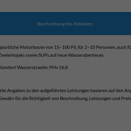
Beschrei­bung des Anbie­ters
Sportliche Motorboote von 15–100 PS, für 2–10 Personen, auch füh
Zweierkajaks sowie SUPs auf neue Wasserabenteuer.
Standort Wasserstraeße: PHv 26,8
Alle Angaben zu den aufgeführten Leistungen basieren auf den A
Gewähr für die Richtigkeit von Beschreibung, Leistungen und Prei