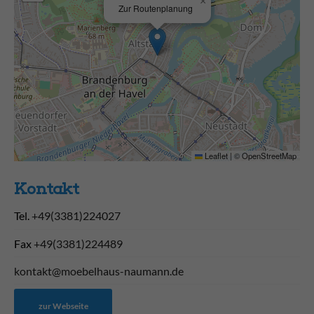
×
Zur Routenplanung
Leaflet
|
©
OpenStreetMap
Kontakt
Tel.
+49(3381)224027
Fax
+49(3381)224489
kontakt@moebelhaus-naumann.de
zur Webseite