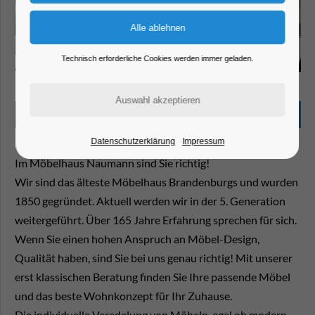
Technisch erforderliche Cookies werden immer geladen.
Beschreibung
Datenschutzerklärung
Impressum
Im Möbelhaus Naumann sind Sie richtig!
Wir sind das älteste Möbelhaus Brandenburgs und wurden
1850 gegründet. Aktuell werden wir in der 5. Generation
weitergeführt. Über 165 Jahre Erfahrung sprechen für sich.
Wenn Sie einen hohen Anspruch an Möbel-Design,
Qualität haben, sind Sie bei uns genau richtig! Mit unserer
erst klassischen Beratung finden Sie Ihre passende Möbel
und das beste Wohnkonzept für Ihr Zuhause.
Die individuelle Veredelung von Möbeln, egal ob modern