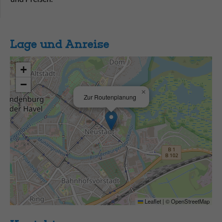
Lage und Anreise
+
−
×
Zur Routenplanung
Leaflet
|
©
OpenStreetMap