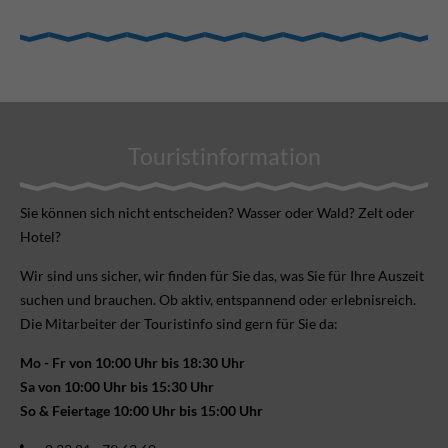
Touristinformation
Sie können sich nicht ent­scheiden? Wasser oder Wald? Zelt oder
Hotel?
Wir sind uns sicher, wir finden für Sie das, was Sie für Ihre Aus­zeit
suchen und brauchen. Ob aktiv, ent­spannend oder erlebnis­reich.
Die Mitarbeiter der Touristinfo sind gern für Sie da:
Mo - Fr von 10:00 Uhr bis 18:30 Uhr
Sa von 10:00 Uhr bis 15:30 Uhr
So & Feiertage 10:00 Uhr bis 15:00 Uhr