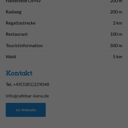
Haltestelle ÖPNV
200 m
Radweg
200 m
Regattastrecke
2 km
Restaurant
100 m
Touristinformation
500 m
Wald
5 km
Kontakt
Tel.
+49(3381)229048
info@cafebar-kanu.de
zur Webseite