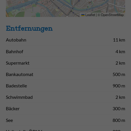
Leaflet
|
©
OpenStreetMap
Entfernungen
Autobahn
11 km
Bahnhof
4 km
Supermarkt
2 km
Bankautomat
500 m
Badestelle
900 m
Schwimmbad
2 km
Bäcker
300 m
See
800 m