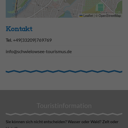
Leaflet
|
©
OpenStreetMap
Kontakt
Tel.
+49(33209)769769
info@schwielowsee-tourismus.de
Touristinformation
Sie können sich nicht ent­scheiden? Wasser oder Wald? Zelt oder