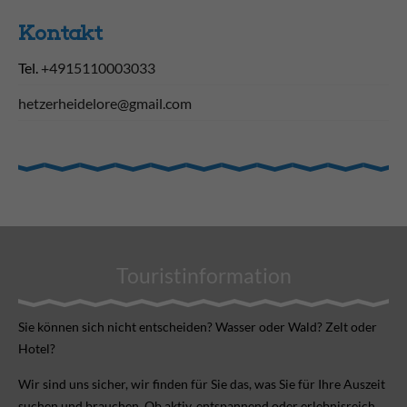
Kontakt
Tel.
+4915110003033
hetzerheidelore@gmail.com
Touristinformation
Sie können sich nicht ent­scheiden? Wasser oder Wald? Zelt oder
Hotel?
Wir sind uns sicher, wir finden für Sie das, was Sie für Ihre Aus­zeit
suchen und brauchen. Ob aktiv, ent­spannend oder erlebnis­reich.