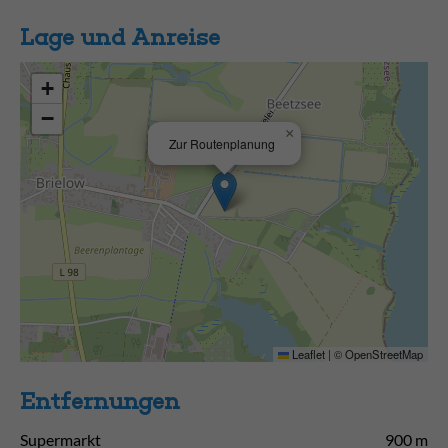
Lage und Anreise
+
−
×
Zur Routenplanung
Leaflet
|
©
OpenStreetMap
Entfernungen
Supermarkt
900 m