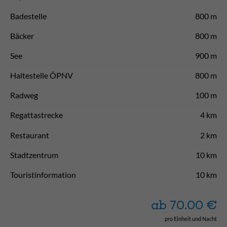
Badestelle
800 m
Bäcker
800 m
See
900 m
Haltestelle ÖPNV
800 m
Radweg
100 m
Regattastrecke
4 km
Restaurant
2 km
Stadtzentrum
10 km
Touristinformation
10 km
ab
70.00
€
pro Einheit und Nacht