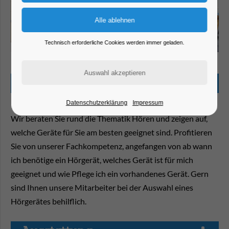
Technisch erforderliche Cookies werden immer geladen.
Joel Friesecke
Beschreibung
Datenschutzerklärung
Impressum
Wir beraten Sie rund die Thematik Hören und zeigen auf,
welche Geräte für Sie am besten geeignet sind. Profitieren
Sie von unserer Fachkompetenz, angefangen von ab wann
ich benötige ein Hörgerät, welches Gerät ist für mich
geeignet und wie Pflege ich ein vorhandenes Gerät. Gern
sind Ihnen unsere Mitarbeiter bei der Auswahl eines
Hörgerätes behilflich.