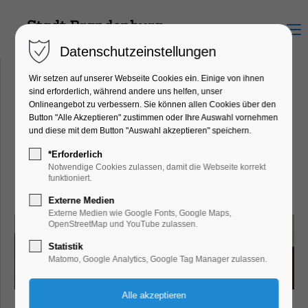
Menu
Datenschutzeinstellungen
Wir setzen auf unserer Webseite Cookies ein. Einige von ihnen
sind erforderlich, während andere uns helfen, unser
Onlineangebot zu verbessern. Sie können allen Cookies über den
Gedenkstätte Zuchthaus
Button "Alle Akzeptieren" zustimmen oder Ihre Auswahl vornehmen
und diese mit dem Button "Auswahl akzeptieren" speichern.
Brandenburg-Görden
Anton-Saefkow-Allee 38, 14772
*Erforderlich
Notwendige Cookies zulassen, damit die Webseite korrekt
Brandenburg an der Havel
funktioniert.
Externe Medien
Externe Medien wie Google Fonts, Google Maps,
OpenStreetMap und YouTube zulassen.
Statistik
Matomo, Google Analytics, Google Tag Manager zulassen.