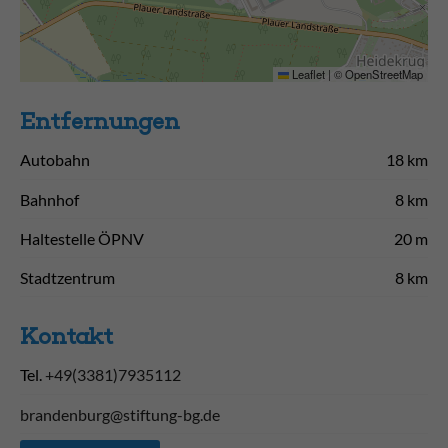
Leaflet
|
©
OpenStreetMap
Entfernungen
Autobahn
18 km
Bahnhof
8 km
Haltestelle ÖPNV
20 m
Stadtzentrum
8 km
Kontakt
Tel.
+49(3381)7935112
brandenburg@stiftung-bg.de