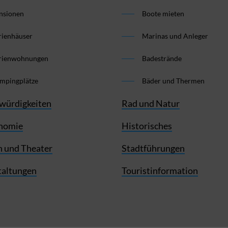
nsionen
Boote mieten
rienhäuser
Marinas und Anleger
rienwohnungen
Badestrände
mpingplätze
Bäder und Thermen
würdigkeiten
Rad und Natur
nomie
Historisches
 und Theater
Stadtführungen
taltungen
Touristinformation