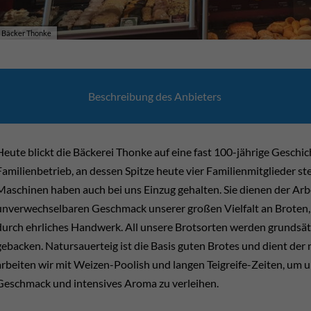
Bäcker Thonke
Bäcker Thonke
Beschrei­bung des Anbie­ters
Heute blickt die Bäckerei Thonke auf eine fast 100-jährige Geschic
Familienbetrieb, an dessen Spitze heute vier Familienmitglieder s
Maschinen haben auch bei uns Einzug gehalten. Sie dienen der Arbe
unverwechselbaren Geschmack unserer großen Vielfalt an Broten, 
durch ehrliches Handwerk. All unsere Brotsorten werden grundsätz
gebacken. Natursauerteig ist die Basis guten Brotes und dient der
arbeiten wir mit Weizen-Poolish und langen Teigreife-Zeiten, um
Geschmack und intensives Aroma zu verleihen.