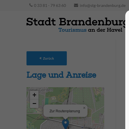
0 33 81 - 79 63 60
info@stg-brandenburg.de
Zurück
Lage und Anreise
+
−
×
Zur Routenplanung