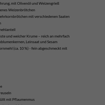
ührung, mit Olivenöl und Weizengrieß
ckenes Weizenbrötchen
hrkornbrötchen mit verschiedenen Saaten
n
ehlanteil
ste und weicher Krume – reich an mehrfach
enblumenkernen, Leinsaat und Sesam
rnmehl (ca. 10 %) - fein abgeschmeckt mit
se
reuseln
füllt mit Pflaumenmus