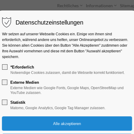
Rechtliches
Informationen
Sitema
Datenschutzeinstellungen
Unterkünfte
Entdecken & Erleben
Wir setzen auf unserer Webseite Cookies ein. Einige von ihnen sind
erforderlich, während andere uns helfen, unser Onlineangebot zu verbessern.
Sie können allen Cookies über den Button "Alle Akzeptieren" zustimmen oder
Ihre Auswahl vornehmen und diese mit dem Button "Auswahl akzeptieren"
speichern.
*Erforderlich
Bäcker Thonke - 
Notwendige Cookies zulassen, damit die Webseite korrekt funktioniert.
Externe Medien
Externe Medien wie Google Fonts, Google Maps, OpenStreetMap und
Brandenburg Veilc
YouTube zulassen.
Statistik
Veilchenweg 2, 14776 Brandenburg an
Matomo, Google Analytics, Google Tag Manager zulassen.