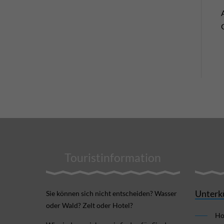
Touristinformation
Unterk
Sie können sich nicht ent­scheiden? Wasser
oder Wald? Zelt oder Hotel?
Ho