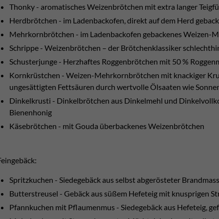
Thonky - aromatisches Weizenbrötchen mit extra langer Teigf
Herdbrötchen - im Ladenbackofen, direkt auf dem Herd geba
Mehrkornbrötchen - im Ladenbackofen gebackenes Weizen-Me
Schrippe - Weizenbrötchen – der Brötchenklassiker schlechthi
Schusterjunge - Herzhaftes Roggenbrötchen mit 50 % Roggenm
Kornkrüstchen - Weizen-Mehrkornbrötchen mit knackiger Kru
ungesättigten Fettsäuren durch wertvolle Ölsaaten wie Sonn
Dinkelkrusti - Dinkelbrötchen aus Dinkelmehl und Dinkelvollko
Bienenhonig
Käsebrötchen - mit Gouda überbackenes Weizenbrötchen
Feingebäck:
Spritzkuchen - Siedegebäck aus selbst abgerösteter Brandmas
Butterstreusel - Gebäck aus süßem Hefeteig mit knusprigen St
Pfannkuchen mit Pflaumenmus - Siedegebäck aus Hefeteig, ge