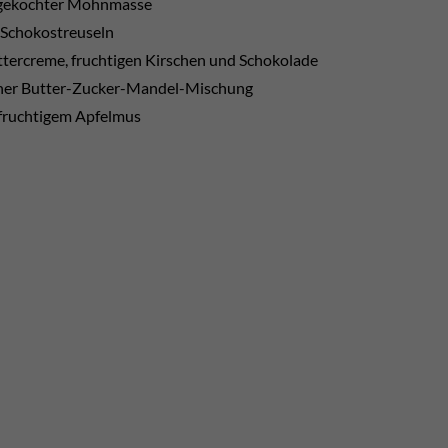
t gekochter Mohnmasse
 Schokostreuseln
ttercreme, fruchtigen Kirschen und Schokolade
einer Butter-Zucker-Mandel-Mischung
 fruchtigem Apfelmus