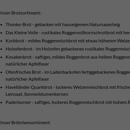
Unser Brotsortiment:
Thonke-Brot - gebacken mit hauseigenem Natursauerteig
Das Kleine Volle - rustikales Roggenvollkornschrotbrot mit h
Korbbrot - mildes Roggenmischbrot mit etwas höherem Weizenan
Holzofenbrot - im Holzofen gebackenes rustikales Roggenmisch
Kosakenbrot - saftiges, mildes Roggenbrot aus hellem Roggen
natürlicher Apfelfaser
Ofenfrisches Brot - im Ladenbackofen fertiggebackenes Rogge
natürlicher Apfelfaser
Havelländer Quarkbrot - lockeres Weizenmischbrot mit frisc
Leinsaat, Sonnenblumenkernen
Paderborner - saftiges, lockeres Roggenmischbrot mit hohem 
Unser Brötchensortiment: