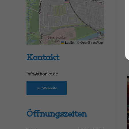
Leaflet
|
©
OpenStreetMap
Kontakt
info@thonke.de
zur Webseite
Öffnungs­zeiten