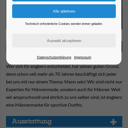
Technisch erforderliche Cookies werden immer geladen.
Beschreibung
Datenschutzerklärung
Impressum
Wer sich für engbers entscheidet, hat seinen guten Grund,
denn schon seit mehr als 70 Jahren beschäftigt sich jeder
bei uns mit nur einem Thema: Mann sein! Wir sind nicht nur
Experten für Männermode, sondern auch für Männer. Weil
wir anspruchsvoll und ehrlich zu uns selber sind, ist engbers
eine Männermarke für sportive Outfits.
Aus­stat­tung