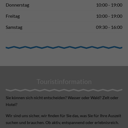
Donnerstag
10:00 - 19:00
Freitag
10:00 - 19:00
Samstag
09:30 - 16:00
Touristinformation
Sie können sich nicht ent­scheiden? Wasser oder Wald? Zelt oder
Hotel?
Wir sind uns sicher, wir finden für Sie das, was Sie für Ihre Aus­zeit
suchen und brauchen. Ob aktiv, ent­spannend oder erlebnis­reich.