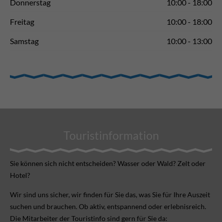
Donnerstag
10:00 - 18:00
Freitag
10:00 - 18:00
Samstag
10:00 - 13:00
Touristinformation
Sie können sich nicht ent­scheiden? Wasser oder Wald? Zelt oder
Hotel?
Wir sind uns sicher, wir finden für Sie das, was Sie für Ihre Aus­zeit
suchen und brauchen. Ob aktiv, ent­spannend oder erlebnis­reich.
Die Mitarbeiter der Touristinfo sind gern für Sie da: