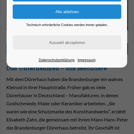
Technisch erforderliche Cookies werden immer geladen.
Beschreibung
Datenschutzerklärung
Impressum
Das Unternehmen – das Besondere
Mit dem Dürerhaus haben die Brandenburger ein wahres
Kleinod in ihrer Hauptstraße. Früher gab es viele
Dürerhäuser in Deutschland – Manufakturen, in denen
Goldschmiede, Maler oder Keramiker arbeiteten. „Sie
waren wie eine Schutzmarke des Kunsthandwerks“, erzählt
Elisabeth Zahn, die gemeinsam mit ihrem Mann Hans-Peter
das Brandenburger Dürerhaus betreibt. Ihr Geschäft ist