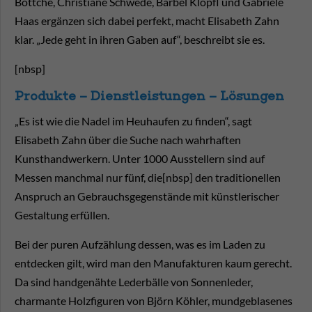
Böttche, Christiane Schwede, Bärbel Klöpfl und Gabriele
Haas ergänzen sich dabei perfekt, macht Elisabeth Zahn
klar. „Jede geht in ihren Gaben auf“, beschreibt sie es.
[nbsp]
Produkte – Dienstleistungen – Lösungen
„Es ist wie die Nadel im Heuhaufen zu finden“, sagt
Elisabeth Zahn über die Suche nach wahrhaften
Kunsthandwerkern. Unter 1000 Ausstellern sind auf
Messen manchmal nur fünf, die[nbsp] den traditionellen
Anspruch an Gebrauchsgegenstände mit künstlerischer
Gestaltung erfüllen.
Bei der puren Aufzählung dessen, was es im Laden zu
entdecken gilt, wird man den Manufakturen kaum gerecht.
Da sind handgenähte Lederbälle von Sonnenleder,
charmante Holzfiguren von Björn Köhler, mundgeblasenes