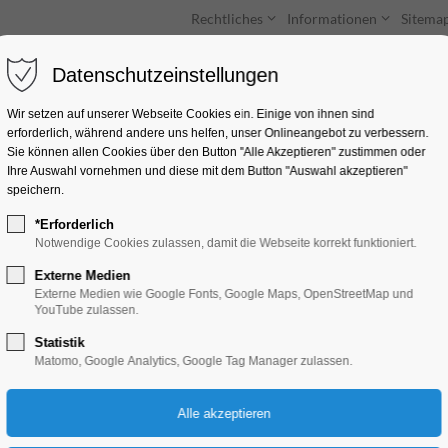
Rechtliches
Informationen
Sitema
Datenschutzeinstellungen
Unterkünfte
Entdecken & Erleben
Wir setzen auf unserer Webseite Cookies ein. Einige von ihnen sind
erforderlich, während andere uns helfen, unser Onlineangebot zu verbessern.
Sie können allen Cookies über den Button "Alle Akzeptieren" zustimmen oder
Ihre Auswahl vornehmen und diese mit dem Button "Auswahl akzeptieren"
speichern.
*Erforderlich
City Hotel-Pension
Notwendige Cookies zulassen, damit die Webseite korrekt funktioniert.
Externe Medien
Große Gartenstraße 2, 14776 Branden
Externe Medien wie Google Fonts, Google Maps, OpenStreetMap und
YouTube zulassen.
Statistik
Matomo, Google Analytics, Google Tag Manager zulassen.