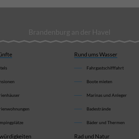
Brandenburg an der Havel
ünfte
Rund ums Wasser
tels
Fahrgastschifffahrt
nsionen
Boote mieten
rienhäuser
Marinas und Anleger
rienwohnungen
Badestrände
mpingplätze
Bäder und Thermen
würdigkeiten
Rad und Natur