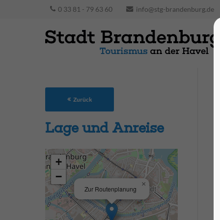
0 33 81 - 79 63 60
info@stg-brandenburg.de
Zurück
Lage und Anreise
+
−
×
Zur Routenplanung