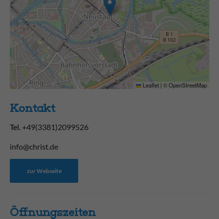
Leaflet
|
©
OpenStreetMap
Kontakt
Tel.
+49(3381)2099526
info@christ.de
zur Webseite
Öffnungs­zeiten