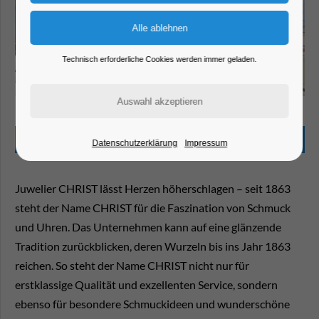
Technisch erforderliche Cookies werden immer geladen.
HGHI - Sankt Annen Galerie
Beschreibung
Datenschutzerklärung
Impressum
Juwelier CHRIST lässt Herzen höherschlagen – seit 1863
steht der Name CHRIST für die Faszination von Schmuck
und Uhren. Das Unternehmen kann auf eine glänzende
Tradition zurückblicken, deren Wurzeln bis ins Jahr 1863
reichen. So steht der Name CHRIST nicht nur für
erstklassige Qualität und exzellenten Service, sondern
ebenso für besondere Schmuckideen und wunderschöne