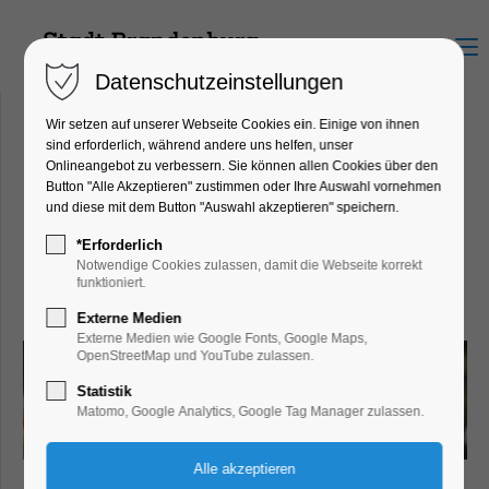
Menu
Datenschutzeinstellungen
Wir setzen auf unserer Webseite Cookies ein. Einige von ihnen
sind erforderlich, während andere uns helfen, unser
Onlineangebot zu verbessern. Sie können allen Cookies über den
Camping und Ferienpark am
Button "Alle Akzeptieren" zustimmen oder Ihre Auswahl vornehmen
und diese mit dem Button "Auswahl akzeptieren" speichern.
Plauer See
Plauer Landstraße 200, 14774
*Erforderlich
Notwendige Cookies zulassen, damit die Webseite korrekt
Brandenburg an der Havel
funktioniert.
Externe Medien
Externe Medien wie Google Fonts, Google Maps,
OpenStreetMap und YouTube zulassen.
Statistik
Matomo, Google Analytics, Google Tag Manager zulassen.