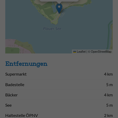
Leaflet
|
©
OpenStreetMap
Entfernungen
Supermarkt
4 km
Badestelle
5 m
Bäcker
4 km
See
5 m
Haltestelle ÖPNV
2 km