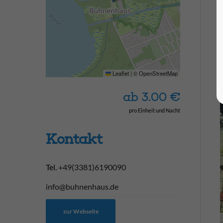
Leaflet
|
©
OpenStreetMap
ab
3.00
€
pro Einheit und Nacht
Kontakt
Tel.
+49(3381)6190090
info@buhnenhaus.de
zur Webseite