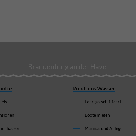
Brandenburg an der Havel
ünfte
Rund ums Wasser
tels
Fahrgastschifffahrt
nsionen
Boote mieten
rienhäuser
Marinas und Anleger