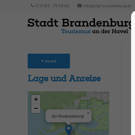
0 33 81 - 79 63 60
info@stg-brandenburg.de
Zurück
Lage und Anreise
+
−
×
Zur Routenplanung