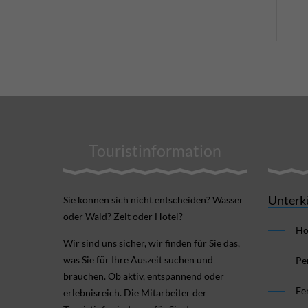
Touristinformation
Unterk
Sie können sich nicht ent­scheiden? Wasser
oder Wald? Zelt oder Hotel?
Ho
Wir sind uns sicher, wir finden für Sie das,
was Sie für Ihre Aus­zeit suchen und
Pe
brauchen. Ob aktiv, ent­spannend oder
Fe
erlebnis­reich. Die Mitarbeiter der