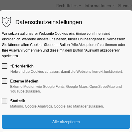
Rechtliches
Informationen
Sitema
Datenschutzeinstellungen
Unterkünfte
Entdecken & Erleben
Wir setzen auf unserer Webseite Cookies ein. Einige von ihnen sind
erforderlich, während andere uns helfen, unser Onlineangebot zu verbessern.
Sie können allen Cookies über den Button "Alle Akzeptieren" zustimmen oder
Ihre Auswahl vornehmen und diese mit dem Button "Auswahl akzeptieren"
speichern.
*Erforderlich
Camping-Marina B
Notwendige Cookies zulassen, damit die Webseite korrekt funktioniert.
Externe Medien
Buhnenhaus 1, 14776 Brandenburg an
Externe Medien wie Google Fonts, Google Maps, OpenStreetMap und
YouTube zulassen.
Statistik
Matomo, Google Analytics, Google Tag Manager zulassen.