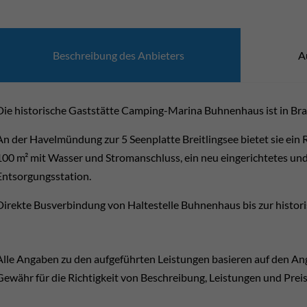
Beschrei­bung des Anbie­ters
A
Die historische Gaststätte Camping-Marina Buhnenhaus ist in Bra
An der Havelmündung zur 5 Seenplatte Breitlingsee bietet sie ein 
100 m² mit Wasser und Stromanschluss, ein neu eingerichtetes un
Entsorgungsstation.
Direkte Busverbindung von Haltestelle Buhnenhaus bis zur histor
Alle Angaben zu den aufgeführten Leistungen basieren auf den A
Gewähr für die Richtigkeit von Beschreibung, Leistungen und Prei