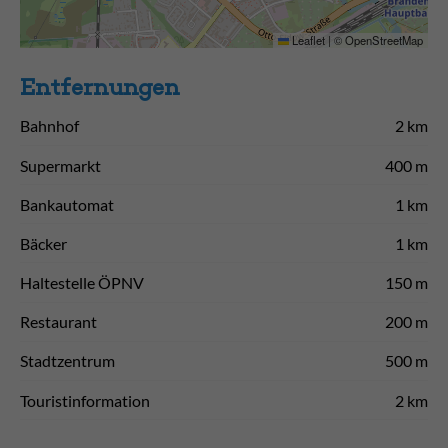
Leaflet
|
©
OpenStreetMap
Entfernungen
Bahnhof
2 km
Supermarkt
400 m
Bankautomat
1 km
Bäcker
1 km
Haltestelle ÖPNV
150 m
Restaurant
200 m
Stadtzentrum
500 m
Touristinformation
2 km