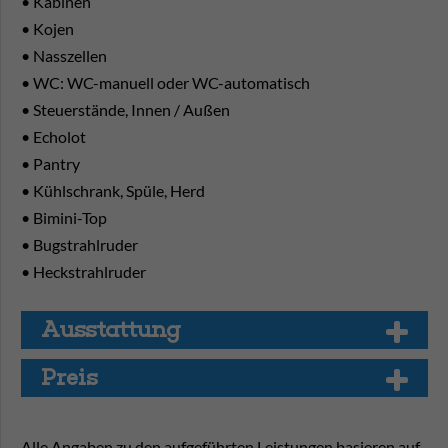
• Kabinen
• Kojen
• Nasszellen
• WC: WC-manuell oder WC-automatisch
• Steuerstände, Innen / Außen
• Echolot
• Pantry
• Kühlschrank, Spüle, Herd
• Bimini-Top
• Bugstrahlruder
• Heckstrahlruder
Aus­stat­tung
Preis
Alle Angaben zu den aufgeführten Leistungen basieren auf